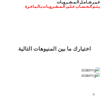
غـيـر شـامـل الـمـشـروبـات
يـتـم الـحـسـاب عـلـى الـمـشـروبـات بـالـبـاخـرة
اختيارك
ما بين المنيوهات التالية