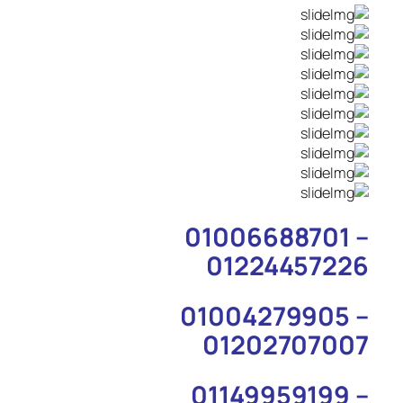
01006688701 –
01224457226
01004279905 –
01202707007
01149959199 –