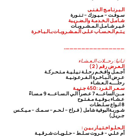
الـبـرنـامـج الـفـنـى
سـوفـت – مـيـوزك – تـنـورة
شـامـل الـخـدمـة والـضـريـبة
غـيـر شـامـل الـمـشـروبـات
يـتـم الـحـسـاب عـلـى الـمـشـروبـات بـالـبـاخـرة
———————————————-
ثـانيا: رحــلات الـعـشـاء
الـعـرض رقم ( 2 )
أجـمـل وافـخـم رحـلـة نـيـلـيـة مـتـحـركـة
عـرض الـبـاخـرة الـفـرعـونـيـة
رحلــــه الـعـشـاء
سـعـر الـفـرد :450 جـنـيـة
مــن الساعـــه 7 عـصراً الـي الـسـاعـــه 9 مـسـاءً
عـشـاء بـوفـيـة مـفـتـوح
8 انـواع سـلـطـات
شـوربـة
البوفية شامل ( فـراخ – لـحـم – سـمـك – مـيـكـس
جـريـل)
الـحـلـو اخـتـيـار بـيـن :
أم عـلـي – فـروت سـلـط – حـلـويـات شـرقـيـة