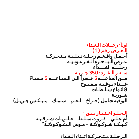
اولآ: رحــلات الـغـداء
الـعـرض رقم ( 1 )
أجـمـل وافـخـم رحـلـة نـيـلـيـة مـتـحـركـة
عـرض الـبـاخـرة الـفـرعـونـيـة
رحلــــه الغــــداء
سـعـر الـفـرد :350 جـنـيـة
مــن الساعـــه
3
عـصراً الـي الـسـاعـــه
5
مـسـاءً
غـــداء بـوفـيـة مـفـتـوح
8 انـواع سـلـطـات
شـوربـة
البوفية شامل ( فـراخ – لـحـم – سـمـك – مـيـكـس جـريـل)
الـحـلـو اخـتـيـار بـيـن :
أم عـلـي – فـروت سـلـط – حـلـويـات شـرقـيـة
كـيـكـة شـوكـولاتـة – مـوس الـشـوكـولاتـة”
الـرحـلـة مـتـحـركـة اثــناء الـغـداء