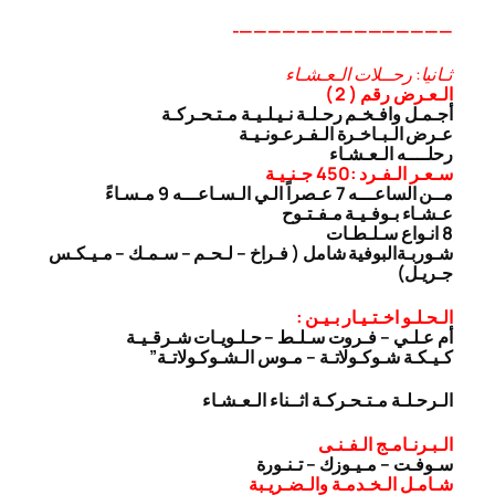
———————————————-
ثـانيا: رحــلات الـعـشـاء
الـعـرض رقم ( 2 )
أجـمـل وافـخـم رحـلـة نـيـلـيـة مـتـحـركـة
عـرض الـبـاخـرة الـفـرعـونـيـة
رحلــــه الـعـشـاء
سـعـر الـفـرد :450 جـنـيـة
مــن الساعـــه 7 عـصراً الـي الـسـاعـــه 9 مـسـاءً
عـشـاء بـوفـيـة مـفـتـوح
8 انـواع سـلـطـات
شـوربـة
البوفية شامل ( فـراخ – لـحـم – سـمـك – مـيـكـس
جـريـل)
الـحـلـو اخـتـيـار بـيـن :
أم عـلـي – فـروت سـلـط – حـلـويـات شـرقـيـة
كـيـكـة شـوكـولاتـة – مـوس الـشـوكـولاتـة”
الـرحـلـة مـتـحـركـة اثــناء الـعـشـاء
الـبـرنـامـج الـفـنـى
سـوفـت – مـيـوزك – تـنـورة
شـامـل الـخـدمـة والـضـريـبة