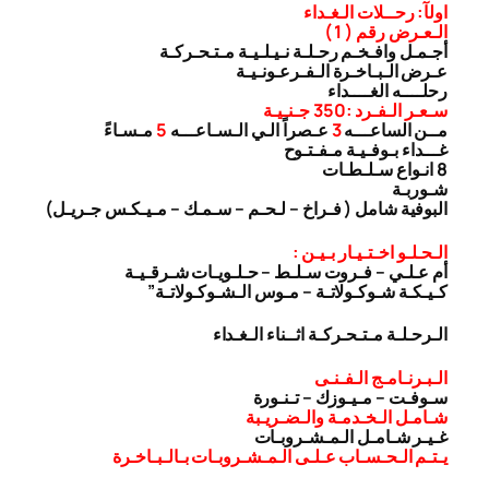
اولآ: رحــلات الـغـداء
الـعـرض رقم ( 1 )
أجـمـل وافـخـم رحـلـة نـيـلـيـة مـتـحـركـة
عـرض الـبـاخـرة الـفـرعـونـيـة
رحلــــه الغــــداء
سـعـر الـفـرد :350 جـنـيـة
مــن الساعـــه
3
عـصراً الـي الـسـاعـــه
5
مـسـاءً
غـــداء بـوفـيـة مـفـتـوح
8 انـواع سـلـطـات
شـوربـة
البوفية شامل ( فـراخ – لـحـم – سـمـك – مـيـكـس جـريـل)
الـحـلـو اخـتـيـار بـيـن :
أم عـلـي – فـروت سـلـط – حـلـويـات شـرقـيـة
كـيـكـة شـوكـولاتـة – مـوس الـشـوكـولاتـة”
الـرحـلـة مـتـحـركـة اثــناء الـغـداء
الـبـرنـامـج الـفـنـى
سـوفـت – مـيـوزك – تـنـورة
شـامـل الـخـدمـة والـضـريـبة
غـيـر شـامـل الـمـشـروبـات
يـتـم الـحـسـاب عـلـى الـمـشـروبـات بـالـبـاخـرة