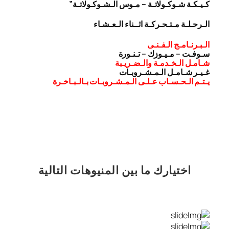
كـيـكـة شـوكـولاتـة – مـوس الـشـوكـولاتـة”
الـرحـلـة مـتـحـركـة اثــناء الـعـشـاء
الـبـرنـامـج الـفـنـى
سـوفـت – مـيـوزك – تـنـورة
شـامـل الـخـدمـة والـضـريـبة
غـيـر شـامـل الـمـشـروبـات
يـتـم الـحـسـاب عـلـى الـمـشـروبـات بـالـبـاخـرة
اختيارك
ما بين المنيوهات التالية