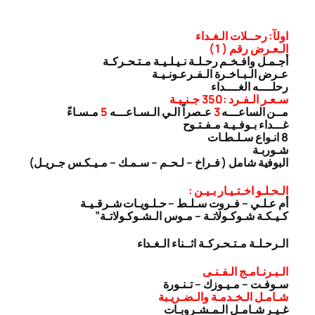
اولآ: رحــلات الـغـداء
الـعـرض رقم ( 1 )
أجـمـل وافـخـم رحـلـة نـيـلـيـة مـتـحـركـة
عـرض الـبـاخـرة الـفـرعـونـيـة
رحلــــه الغــــداء
سـعـر الـفـرد :350 جـنـيـة
مــن الساعـــه
3
عـصراً الـي الـسـاعـــه
5
مـسـاءً
غـــداء بـوفـيـة مـفـتـوح
8 انـواع سـلـطـات
شـوربـة
البوفية شامل ( فـراخ – لـحـم – سـمـك – مـيـكـس جـريـل)
الـحـلـو اخـتـيـار بـيـن :
أم عـلـي – فـروت سـلـط – حـلـويـات شـرقـيـة
كـيـكـة شـوكـولاتـة – مـوس الـشـوكـولاتـة”
الـرحـلـة مـتـحـركـة اثــناء الـغـداء
الـبـرنـامـج الـفـنـى
سـوفـت – مـيـوزك – تـنـورة
شـامـل الـخـدمـة والـضـريـبة
غـيـر شـامـل الـمـشـروبـات