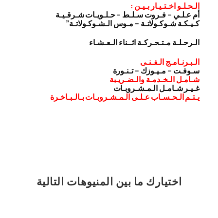
الـحـلـو اخـتـيـار بـيـن :
أم عـلـي – فـروت سـلـط – حـلـويـات شـرقـيـة
كـيـكـة شـوكـولاتـة – مـوس الـشـوكـولاتـة”
الـرحـلـة مـتـحـركـة اثــناء الـعـشـاء
الـبـرنـامـج الـفـنـى
سـوفـت – مـيـوزك – تـنـورة
شـامـل الـخـدمـة والـضـريـبة
غـيـر شـامـل الـمـشـروبـات
يـتـم الـحـسـاب عـلـى الـمـشـروبـات بـالـبـاخـرة
اختيارك
ما بين المنيوهات التالية