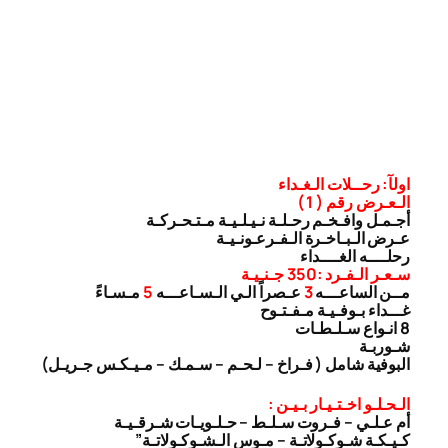
اولآ: رحــلات الـغـداء
الـعـرض رقم ( 1 )
أجـمـل وافـخـم رحـلـة نـيـلـيـة مـتـحـركـة
عـرض الـبـاخـرة الـفـرعـونـيـة
رحلــــه الغــــداء
سـعـر الـفـرد :350 جـنـيـة
مــن الساعـــه
3
عـصراً الـي الـسـاعـــه
5
مـسـاءً
غـــداء بـوفـيـة مـفـتـوح
8 انـواع سـلـطـات
شـوربـة
البوفية شامل ( فـراخ – لـحـم – سـمـك – مـيـكـس جـريـل)
الـحـلـو اخـتـيـار بـيـن :
أم عـلـي – فـروت سـلـط – حـلـويـات شـرقـيـة
كـيـكـة شـوكـولاتـة – مـوس الـشـوكـولاتـة”