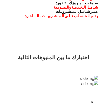
سـوفـت – مـيـوزك – تـنـورة
شـامـل الـخـدمـة والـضـريـبة
غـيـر شـامـل الـمـشـروبـات
يـتـم الـحـسـاب عـلـى الـمـشـروبـات بـالـبـاخـرة
اختيارك
ما بين المنيوهات التالية