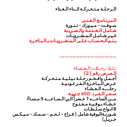
الـرحـلـة مـتـحـركـة اثــناء الـغـداء
الـبـرنـامـج الـفـنـى
سـوفـت – مـيـوزك – تـنـورة
شـامـل الـخـدمـة والـضـريـبة
غـيـر شـامـل الـمـشـروبـات
يـتـم الـحـسـاب عـلـى الـمـشـروبـات بـالـبـاخـرة
———————————————-
ثـانيا: رحــلات الـعـشـاء
الـعـرض رقم ( 2 )
أجـمـل وافـخـم رحـلـة نـيـلـيـة مـتـحـركـة
عـرض الـبـاخـرة الـفـرعـونـيـة
رحلــــه الـعـشـاء
سـعـر الـفـرد :450 جـنـيـة
مــن الساعـــه 7 عـصراً الـي الـسـاعـــه 9 مـسـاءً
عـشـاء بـوفـيـة مـفـتـوح
8 انـواع سـلـطـات
شـوربـة
البوفية شامل ( فـراخ – لـحـم – سـمـك – مـيـكـس
جـريـل)