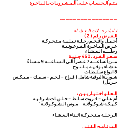
يـتـم الـحـسـاب عـلـى الـمـشـروبـات بـالـبـاخـرة
———————————————-
ثـانيا: رحــلات الـعـشـاء
الـعـرض رقم ( 2 )
أجـمـل وافـخـم رحـلـة نـيـلـيـة مـتـحـركـة
عـرض الـبـاخـرة الـفـرعـونـيـة
رحلــــه الـعـشـاء
سـعـر الـفـرد :450 جـنـيـة
مــن الساعـــه 7 عـصراً الـي الـسـاعـــه 9 مـسـاءً
عـشـاء بـوفـيـة مـفـتـوح
8 انـواع سـلـطـات
شـوربـة
البوفية شامل ( فـراخ – لـحـم – سـمـك – مـيـكـس
جـريـل)
الـحـلـو اخـتـيـار بـيـن :
أم عـلـي – فـروت سـلـط – حـلـويـات شـرقـيـة
كـيـكـة شـوكـولاتـة – مـوس الـشـوكـولاتـة”
الـرحـلـة مـتـحـركـة اثــناء الـعـشـاء
الـبـرنـامـج الـفـنـى