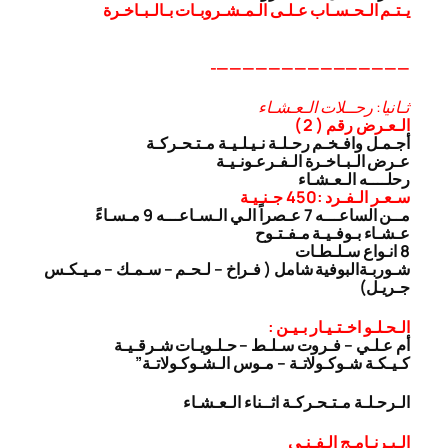
يـتـم الـحـسـاب عـلـى الـمـشـروبـات بـالـبـاخـرة
———————————————-
ثـانيا: رحــلات الـعـشـاء
الـعـرض رقم ( 2 )
أجـمـل وافـخـم رحـلـة نـيـلـيـة مـتـحـركـة
عـرض الـبـاخـرة الـفـرعـونـيـة
رحلــــه الـعـشـاء
سـعـر الـفـرد :450 جـنـيـة
مــن الساعـــه 7 عـصراً الـي الـسـاعـــه 9 مـسـاءً
عـشـاء بـوفـيـة مـفـتـوح
8 انـواع سـلـطـات
شـوربـة
البوفية شامل ( فـراخ – لـحـم – سـمـك – مـيـكـس
جـريـل)
الـحـلـو اخـتـيـار بـيـن :
أم عـلـي – فـروت سـلـط – حـلـويـات شـرقـيـة
كـيـكـة شـوكـولاتـة – مـوس الـشـوكـولاتـة”
الـرحـلـة مـتـحـركـة اثــناء الـعـشـاء
الـبـرنـامـج الـفـنـى