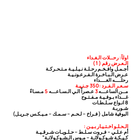
اولآ: رحــلات الـغـداء
الـعـرض رقم ( 1 )
أجـمـل وافـخـم رحـلـة نـيـلـيـة مـتـحـركـة
عـرض الـبـاخـرة الـفـرعـونـيـة
رحلــــه الغــــداء
سـعـر الـفـرد :350 جـنـيـة
مــن الساعـــه
3
عـصراً الـي الـسـاعـــه
5
مـسـاءً
غـــداء بـوفـيـة مـفـتـوح
8 انـواع سـلـطـات
شـوربـة
البوفية شامل ( فـراخ – لـحـم – سـمـك – مـيـكـس جـريـل)
الـحـلـو اخـتـيـار بـيـن :
أم عـلـي – فـروت سـلـط – حـلـويـات شـرقـيـة
كـيـكـة شـوكـولاتـة – مـوس الـشـوكـولاتـة”