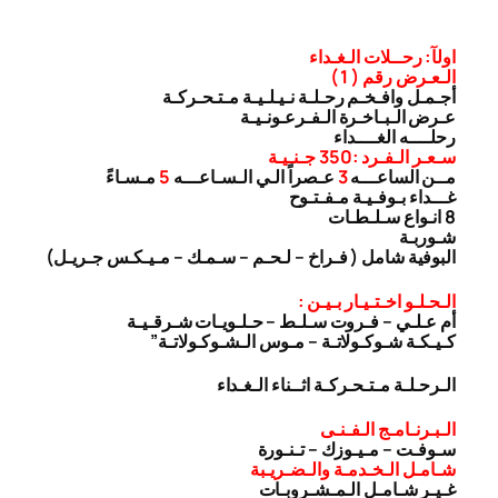
اولآ: رحــلات الـغـداء
الـعـرض رقم ( 1 )
أجـمـل وافـخـم رحـلـة نـيـلـيـة مـتـحـركـة
عـرض الـبـاخـرة الـفـرعـونـيـة
رحلــــه الغــــداء
سـعـر الـفـرد :350 جـنـيـة
مــن الساعـــه
3
عـصراً الـي الـسـاعـــه
5
مـسـاءً
غـــداء بـوفـيـة مـفـتـوح
8 انـواع سـلـطـات
شـوربـة
البوفية شامل ( فـراخ – لـحـم – سـمـك – مـيـكـس جـريـل)
الـحـلـو اخـتـيـار بـيـن :
أم عـلـي – فـروت سـلـط – حـلـويـات شـرقـيـة
كـيـكـة شـوكـولاتـة – مـوس الـشـوكـولاتـة”
الـرحـلـة مـتـحـركـة اثــناء الـغـداء
الـبـرنـامـج الـفـنـى
سـوفـت – مـيـوزك – تـنـورة
شـامـل الـخـدمـة والـضـريـبة
غـيـر شـامـل الـمـشـروبـات