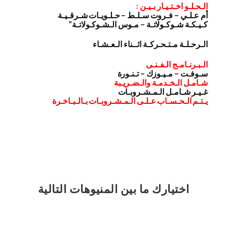
الـحـلـو اخـتـيـار بـيـن :
أم عـلـي – فـروت سـلـط – حـلـويـات شـرقـيـة
كـيـكـة شـوكـولاتـة – مـوس الـشـوكـولاتـة”
الـرحـلـة مـتـحـركـة اثــناء الـعـشـاء
الـبـرنـامـج الـفـنـى
سـوفـت – مـيـوزك – تـنـورة
شـامـل الـخـدمـة والـضـريـبة
غـيـر شـامـل الـمـشـروبـات
يـتـم الـحـسـاب عـلـى الـمـشـروبـات بـالـبـاخـرة
اختيارك
ما بين المنيوهات التالية