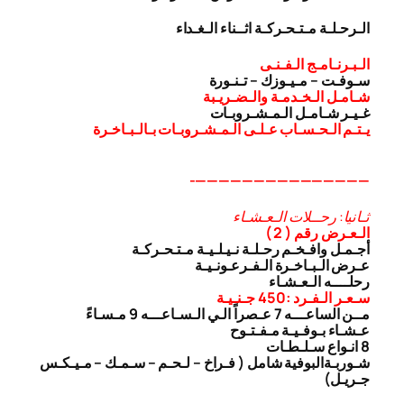
الـرحـلـة مـتـحـركـة اثــناء الـغـداء
الـبـرنـامـج الـفـنـى
سـوفـت – مـيـوزك – تـنـورة
شـامـل الـخـدمـة والـضـريـبة
غـيـر شـامـل الـمـشـروبـات
يـتـم الـحـسـاب عـلـى الـمـشـروبـات بـالـبـاخـرة
———————————————-
ثـانيا: رحــلات الـعـشـاء
الـعـرض رقم ( 2 )
أجـمـل وافـخـم رحـلـة نـيـلـيـة مـتـحـركـة
عـرض الـبـاخـرة الـفـرعـونـيـة
رحلــــه الـعـشـاء
سـعـر الـفـرد :450 جـنـيـة
مــن الساعـــه 7 عـصراً الـي الـسـاعـــه 9 مـسـاءً
عـشـاء بـوفـيـة مـفـتـوح
8 انـواع سـلـطـات
شـوربـة
البوفية شامل ( فـراخ – لـحـم – سـمـك – مـيـكـس
جـريـل)