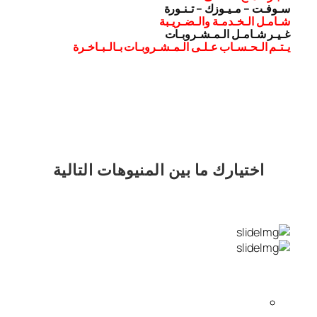
سـوفـت – مـيـوزك – تـنـورة
شـامـل الـخـدمـة والـضـريـبة
غـيـر شـامـل الـمـشـروبـات
يـتـم الـحـسـاب عـلـى الـمـشـروبـات بـالـبـاخـرة
اختيارك
ما بين المنيوهات التالية