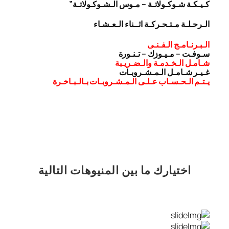
كـيـكـة شـوكـولاتـة – مـوس الـشـوكـولاتـة”
الـرحـلـة مـتـحـركـة اثــناء الـعـشـاء
الـبـرنـامـج الـفـنـى
سـوفـت – مـيـوزك – تـنـورة
شـامـل الـخـدمـة والـضـريـبة
غـيـر شـامـل الـمـشـروبـات
يـتـم الـحـسـاب عـلـى الـمـشـروبـات بـالـبـاخـرة
اختيارك
ما بين المنيوهات التالية