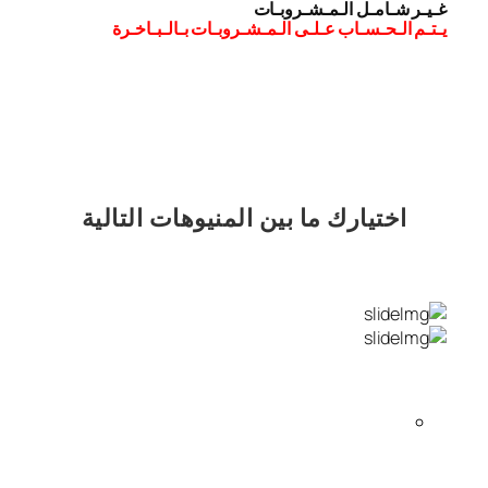
غـيـر شـامـل الـمـشـروبـات
يـتـم الـحـسـاب عـلـى الـمـشـروبـات بـالـبـاخـرة
اختيارك
ما بين المنيوهات التالية