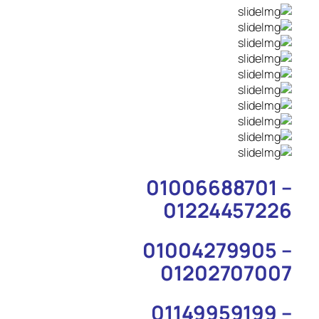
01006688701 –
01224457226
01004279905 –
01202707007
01149959199 –