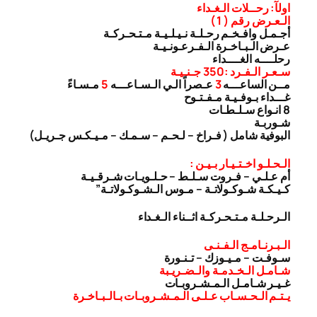
اولآ: رحــلات الـغـداء
الـعـرض رقم ( 1 )
أجـمـل وافـخـم رحـلـة نـيـلـيـة مـتـحـركـة
عـرض الـبـاخـرة الـفـرعـونـيـة
رحلــــه الغــــداء
سـعـر الـفـرد :350 جـنـيـة
مــن الساعـــه
3
عـصراً الـي الـسـاعـــه
5
مـسـاءً
غـــداء بـوفـيـة مـفـتـوح
8 انـواع سـلـطـات
شـوربـة
البوفية شامل ( فـراخ – لـحـم – سـمـك – مـيـكـس جـريـل)
الـحـلـو اخـتـيـار بـيـن :
أم عـلـي – فـروت سـلـط – حـلـويـات شـرقـيـة
كـيـكـة شـوكـولاتـة – مـوس الـشـوكـولاتـة”
الـرحـلـة مـتـحـركـة اثــناء الـغـداء
الـبـرنـامـج الـفـنـى
سـوفـت – مـيـوزك – تـنـورة
شـامـل الـخـدمـة والـضـريـبة
غـيـر شـامـل الـمـشـروبـات
يـتـم الـحـسـاب عـلـى الـمـشـروبـات بـالـبـاخـرة