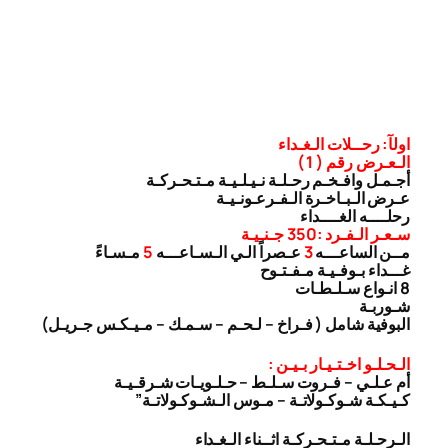
اولآ: رحــلات الـغـداء
الـعـرض رقم ( 1 )
أجـمـل وافـخـم رحـلـة نـيـلـيـة مـتـحـركـة
عـرض الـبـاخـرة الـفـرعـونـيـة
رحلــــه الغــــداء
سـعـر الـفـرد :350 جـنـيـة
مــن الساعـــه
3
عـصراً الـي الـسـاعـــه
5
مـسـاءً
غـــداء بـوفـيـة مـفـتـوح
8 انـواع سـلـطـات
شـوربـة
البوفية شامل ( فـراخ – لـحـم – سـمـك – مـيـكـس جـريـل)
الـحـلـو اخـتـيـار بـيـن :
أم عـلـي – فـروت سـلـط – حـلـويـات شـرقـيـة
كـيـكـة شـوكـولاتـة – مـوس الـشـوكـولاتـة”
الـرحـلـة مـتـحـركـة اثــناء الـغـداء