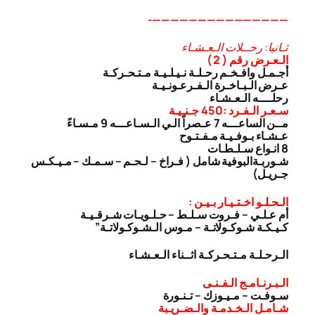
———————————————-
ثـانيا: رحــلات الـعـشـاء
الـعـرض رقم ( 2 )
أجـمـل وافـخـم رحـلـة نـيـلـيـة مـتـحـركـة
عـرض الـبـاخـرة الـفـرعـونـيـة
رحلــــه الـعـشـاء
سـعـر الـفـرد :450 جـنـيـة
مــن الساعـــه 7 عـصراً الـي الـسـاعـــه 9 مـسـاءً
عـشـاء بـوفـيـة مـفـتـوح
8 انـواع سـلـطـات
شـوربـة
البوفية شامل ( فـراخ – لـحـم – سـمـك – مـيـكـس
جـريـل)
الـحـلـو اخـتـيـار بـيـن :
أم عـلـي – فـروت سـلـط – حـلـويـات شـرقـيـة
كـيـكـة شـوكـولاتـة – مـوس الـشـوكـولاتـة”
الـرحـلـة مـتـحـركـة اثــناء الـعـشـاء
الـبـرنـامـج الـفـنـى
سـوفـت – مـيـوزك – تـنـورة
شـامـل الـخـدمـة والـضـريـبة