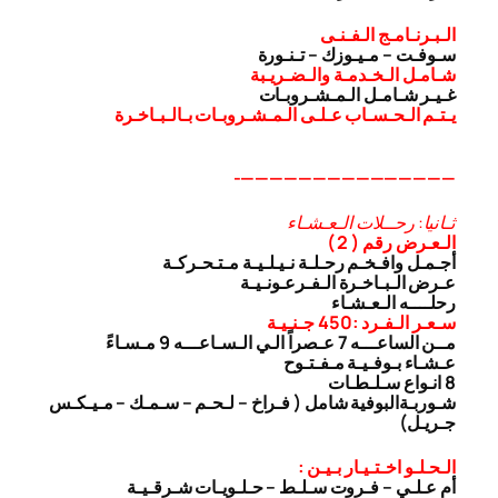
الـبـرنـامـج الـفـنـى
سـوفـت – مـيـوزك – تـنـورة
شـامـل الـخـدمـة والـضـريـبة
غـيـر شـامـل الـمـشـروبـات
يـتـم الـحـسـاب عـلـى الـمـشـروبـات بـالـبـاخـرة
———————————————-
ثـانيا: رحــلات الـعـشـاء
الـعـرض رقم ( 2 )
أجـمـل وافـخـم رحـلـة نـيـلـيـة مـتـحـركـة
عـرض الـبـاخـرة الـفـرعـونـيـة
رحلــــه الـعـشـاء
سـعـر الـفـرد :450 جـنـيـة
مــن الساعـــه 7 عـصراً الـي الـسـاعـــه 9 مـسـاءً
عـشـاء بـوفـيـة مـفـتـوح
8 انـواع سـلـطـات
شـوربـة
البوفية شامل ( فـراخ – لـحـم – سـمـك – مـيـكـس
جـريـل)
الـحـلـو اخـتـيـار بـيـن :
أم عـلـي – فـروت سـلـط – حـلـويـات شـرقـيـة