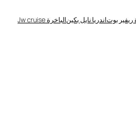
 ريفير بوت
اندريا نايل بكين
الباخرة Jw cruise