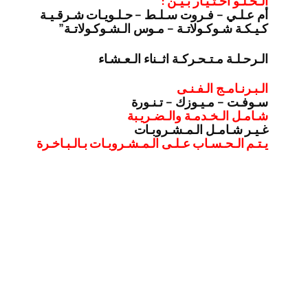
الـحـلـو اخـتـيـار بـيـن :
أم عـلـي – فـروت سـلـط – حـلـويـات شـرقـيـة
كـيـكـة شـوكـولاتـة – مـوس الـشـوكـولاتـة”
الـرحـلـة مـتـحـركـة اثــناء الـعـشـاء
الـبـرنـامـج الـفـنـى
سـوفـت – مـيـوزك – تـنـورة
شـامـل الـخـدمـة والـضـريـبة
غـيـر شـامـل الـمـشـروبـات
يـتـم الـحـسـاب عـلـى الـمـشـروبـات بـالـبـاخـرة