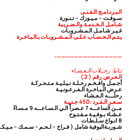
الـبـرنـامـج الـفـنـى
سـوفـت – مـيـوزك – تـنـورة
شـامـل الـخـدمـة والـضـريـبة
غـيـر شـامـل الـمـشـروبـات
يـتـم الـحـسـاب عـلـى الـمـشـروبـات بـالـبـاخـرة
———————————————-
ثـانيا: رحــلات الـعـشـاء
الـعـرض رقم ( 2 )
أجـمـل وافـخـم رحـلـة نـيـلـيـة مـتـحـركـة
عـرض الـبـاخـرة الـفـرعـونـيـة
رحلــــه الـعـشـاء
سـعـر الـفـرد :450 جـنـيـة
مــن الساعـــه 7 عـصراً الـي الـسـاعـــه 9 مـسـاءً
عـشـاء بـوفـيـة مـفـتـوح
8 انـواع سـلـطـات
شـوربـة
البوفية شامل ( فـراخ – لـحـم – سـمـك – مـيـك