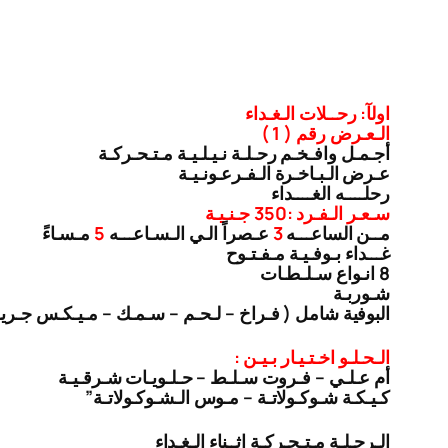
اولآ: رحــلات الـغـداء
الـعـرض رقم ( 1 )
أجـمـل وافـخـم رحـلـة نـيـلـيـة مـتـحـركـة
عـرض الـبـاخـرة الـفـرعـونـيـة
رحلــــه الغــــداء
سـعـر الـفـرد :350 جـنـيـة
مــن الساعـــه
3
عـصراً الـي الـسـاعـــه
5
مـسـاءً
غـــداء بـوفـيـة مـفـتـوح
8 انـواع سـلـطـات
شـوربـة
البوفية شامل ( فـراخ – لـحـم – سـمـك – مـيـكـس جـري
الـحـلـو اخـتـيـار بـيـن :
أم عـلـي – فـروت سـلـط – حـلـويـات شـرقـيـة
كـيـكـة شـوكـولاتـة – مـوس الـشـوكـولاتـة”
الـرحـلـة مـتـحـركـة اثــناء الـغـداء