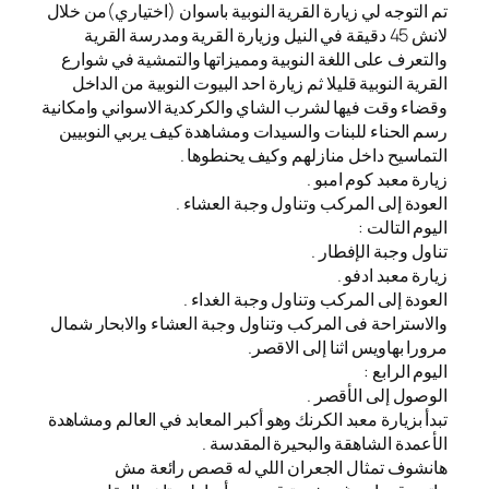
تم التوجه لي زيارة القرية النوبية باسوان (اختياري)من خلال
لانش 45 دقيقة في النيل وزيارة القرية ومدرسة القرية
والتعرف على اللغة النوبية ومميزاتها والتمشية في شوارع
القرية النوبية قليلا ثم زيارة احد البيوت النوبية من الداخل
وقضاء وقت فيها لشرب الشاي والكركدية الاسواني وامكانية
رسم الحناء للبنات والسيدات ومشاهدة كيف يربي النوبيين
التماسيح داخل منازلهم وكيف يحنطوها .
زيارة معبد كوم امبو .
العودة إلى المركب وتناول وجبة العشاء .
اليوم التالت :
تناول وجبة الإفطار .
زيارة معبد ادفو .
العودة إلى المركب وتناول وجبة الغداء .
والاستراحة فى المركب وتناول وجبة العشاء والابحار شمال
مرورا بهاويس اثنا إلى الاقصر.
اليوم الرابع :
الوصول إلى الأقصر .
تبدأ بزيارة معبد الكرنك وهو أكبر المعابد في العالم ومشاهدة
الأعمدة الشاهقة والبحيرة المقدسة .
هانشوف تمثال الجعران اللي له قصص رائعة مش