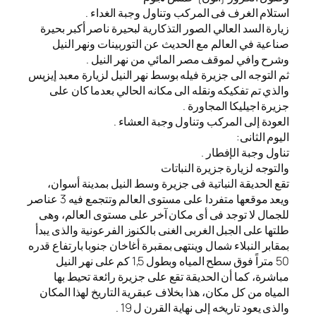
استلام الغرف فى المركب وتناول وجبة الغداء .
زيارة السد العالي الصور التذكارية لبحيرة ناصر أكبر بحيرة
صناعية في العالم مع الحديث عن التوربينات ونهر النيل
وشرح وافي لموقف مصر المائي من نهر النيل .
ثم التوجه الى جزيرة فيله بوسط نهر النيل لزيارة معبد إيزيس
والذي تم تفكيكه ونقله الى مكانه الحالي بعدما كان على
جزيرة اجيليكا المجاورة .
العودة إلى المركب وتناول وجبة العشاء .
اليوم الثانى:
تناول وجبة الإفطار .
والتوجه لزيارة جزيرة النباتات
تقع الحديقة النباتية فى جزيرة وسط النيل بمدينة أسوان،
ويعد موقعها متفردا على مستوى العالم وتتجمع فيه 3 عناصر
للجمال لا توجد فى أى مكان آخر على مستوى العالم، وهى
طلتها على الجبل الغربى الغنى بالكنوز الفرعونية والذى يبدأ
بمقابر النبلاء شمال وينتهى بمقبرة أغاخان جنوبا بارتفاع قدره
50 متراً فوق سطح المياه وبطول 1,5 كم على نهر النيل
مباشرة، كما أن الحديقة تقع على جزيرة رائعة تحيط بها
المياه من كل مكان، هذا بخلاف عبقرية التاريخ لهذا المكان
والذى يعود تاريخه إلى نهاية القرن ل 19 .