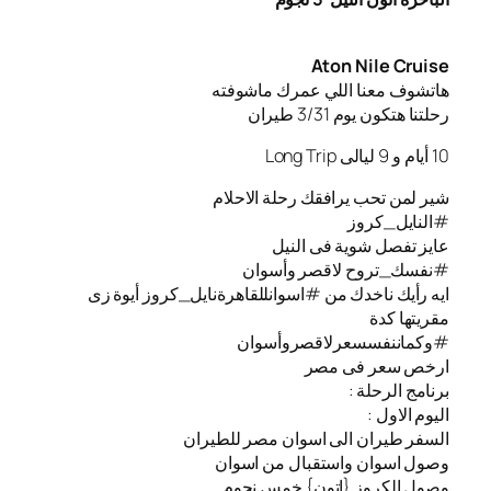
Aton Nile Cruise
هاتشوف معنا اللي عمرك ماشوفته
رحلتنا هتكون يوم 3/31 طيران
10 أيام و 9 ليالى Long Trip
شير لمن تحب يرافقك رحلة الاحلام
#النايل_كروز
عايز تفصل شوية فى النيل
#نفسك_تروح لاقصر وأسوان
ايه رأيك ناخدك من #اسوانللقاهرةنايل_كروز أيوة زى
مقريتها كدة
#وكماننفسسعرلاقصروأسوان
ارخص سعر فى مصر
برنامج الرحلة :
اليوم الاول :
السفر طيران الى اسوان مصر للطيران
️وصول اسوان واستقبال من اسوان
️وصول الكروز {اتون} خمس نجوم