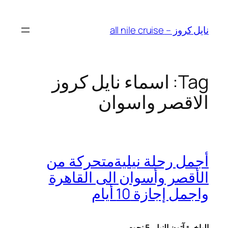
Skip
to
نايل كروز – all nile cruise
content
Tag:
اسماء نايل كروز
الاقصر واسوان
أجمل رحلة نيليةمتحركة من
الأقصر وأسوان الى القاهرة
واجمل إجازة 10 أيام
الباخرة آتون النيل
5 نجوم