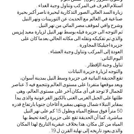
استلام الغرف فى المركب وتناول وجبة الغداء .
زيارة السد العالي الصور التذكارية لبحيرة ناصر أكبر بحيرة
صناعية في العالم مع الحديث عن التوربينات ونهر النيل
وشرح وافي لموقف مصر المائي من نهر النيل .
ثم التوجه الى جزيرة فيله بوسط نهر النيل لزيارة معبد إيزيس
والذي تم تفكيكه ونقله الى مكانه الحالي بعدما كان على
جزيرة اجيليكا المجاورة .
العودة إلى المركب وتناول وجبة العشاء .
اليوم الثانى:
تناول وجبة الإفطار .
والتوجه لزيارة جزيرة النباتات
تقع الحديقة النباتية فى جزيرة وسط النيل بمدينة أسوان،
ويعد موقعها متفردا على مستوى العالم وتتجمع فيه 3 عناصر
للجمال لا توجد فى أى مكان آخر على مستوى العالم، وهى
طلتها على الجبل الغربى الغنى بالكنوز الفرعونية والذى يبدأ
بمقابر النبلاء شمال وينتهى بمقبرة أغاخان جنوبا بارتفاع قدره
50 متراً فوق سطح المياه وبطول 1,5 كم على نهر النيل
مباشرة، كما أن الحديقة تقع على جزيرة رائعة تحيط بها
المياه من كل مكان، هذا بخلاف عبقرية التاريخ لهذا المكان
والذى يعود تاريخه إلى نهاية القرن ل 19 .