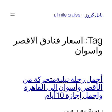
Skip
to
نايل كروز – all nile cruise
content
Tag:
اسعار فنادق الاقصر
واسوان
أجمل رحلة نيليةمتحركة من
الأقصر وأسوان الى القاهرة
واجمل إجازة 10 أيام
الباخرة آتون النيل
5 نجوم