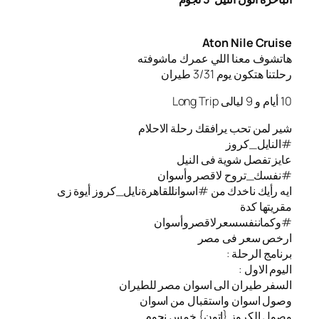
Aton Nile Cruise
هاتشوف معنا اللي عمرك ماشوفته
رحلتنا هتكون يوم 3/31 طيران
10 أيام و 9 ليالى Long Trip
شير لمن تحب يرافقك رحلة الاحلام
#النايل_كروز
عايز تفصل شوية فى النيل
#نفسك_تروح لاقصر وأسوان
ايه رأيك ناخدك من #اسوانللقاهرةنايل_كروز أيوة زى
مقريتها كدة
#وكماننفسسعرلاقصروأسوان
ارخص سعر فى مصر
برنامج الرحلة :
اليوم الاول :
السفر طيران الى اسوان مصر للطيران
️وصول اسوان واستقبال من اسوان
️وصول الكروز {اتون} خمس نجوم