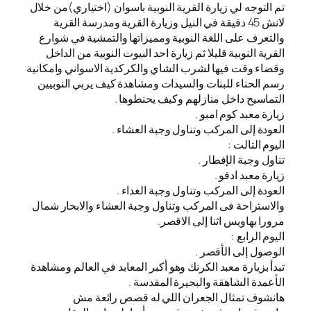
تم التوجه لي زيارة القرية النوبية باسوان (اختياري)من خلال
لانش 45 دقيقة في النيل وزيارة القرية ومدرسة القرية
والتعرف على اللغة النوبية ومميزاتها والتمشية في شوارع
القرية النوبية قليلا ثم زيارة احد البيوت النوبية من الداخل
وقضاء وقت فيها لشرب الشاي والكركدية الاسواني وامكانية
رسم الحناء للبنات والسيدات ومشاهدة كيف يربي النوبيين
التماسيح داخل منازلهم وكيف يحنطوها .
زيارة معبد كوم امبو .
العودة إلى المركب وتناول وجبة العشاء .
اليوم التالت :
تناول وجبة الإفطار .
زيارة معبد ادفو .
العودة إلى المركب وتناول وجبة الغداء .
والاستراحة فى المركب وتناول وجبة العشاء والابحار شمال
مرورا بهاويس اثنا إلى الاقصر.
اليوم الرابع :
الوصول إلى الأقصر .
تبدأ بزيارة معبد الكرنك وهو أكبر المعابد في العالم ومشاهدة
الأعمدة الشاهقة والبحيرة المقدسة .
هانشوف تمثال الجعران اللي له قصص رائعة مش