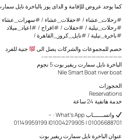
كما يوجد عروض للإقامة و الداى يوز بالباخرة نايل سمار
#رحلات_عشاء / #حفلات_عشاء / #سهرات_عشاء
#رحلات_نيلية / #حفلات / #افراح / #اعياد_ميلاد
#باخرة_نيلية / #نايل_كروز_القاهرة /
خصم للمجموعات والشركات يصل الى
جنية للفرد
——————————————————-
الباخرة نايل سمارت ريفير بوت 5 نجوم
Nile Smart Boat river boat
الحجوزات
Reservations
خدمة هاتفية 24 ساعة
واتســـــــاب What’s App : –
01006688701 | 01004279905| 01149959199
عنوان الباخرة نايل سمارت ريفير بوت