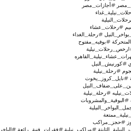
_مصر #أجازات_مصر
ات_نيلية_غداء
لات_النيلية
يم #رحلات_عشاء
خر_النيل #رحلة_الغداء
لمتحركة #بوفيه_مفتوح
ارخص_رحلات_نيلية
رات_عشاء_نيلية_القاهره
ي #كورنيش_النيل
ية #نايل_كروز_يخوت
عتين_على_ضفاف_النيل
#البوفية_والمشروبات
البواخر_النيلية
وز #حجز_مراكب
النيلية_الثابتة #مراكب_نيلية #فقرات_فنية_رائعة #الباخر