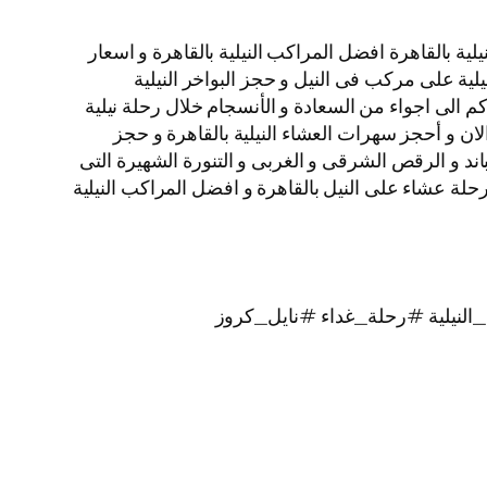
ة بالقاهرة افضل المراكب النيلية بالقاهرة و اسعار
نيلية على مركب فى النيل و حجز البواخر النيلية
م الى اجواء من السعادة و الأنسجام خلال رحلة نيلية
الان و أحجز سهرات العشاء النيلية بالقاهرة و حجز
لبرنامج الفنى المكون من الباند و الرقص الشرقى و الغربى و التنورة الشهيرة التى
يز بألوانها الخلابة اتصل بنا الأن و احجز رحلات نيلية غداء و رحلات نيلية عشاء الباخرة نايل كروز VIP نجوم Nile Cruise رحلة عشاء على النيل بالقاهرة و افضل المراكب النيلية
لنيلية #رحلة_غداء #نايل_كروز