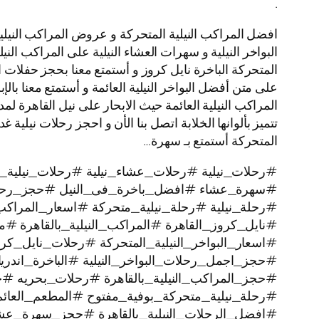
.
افضل المراكب النيلية المتحركة و عروض المراكب النيلية
البواخر النيلية و سهرات العشاء النيلية على المراكب النيل
المتحركة الباخرة نايل كروز و أستمتع معنا بحجز حفلات 
على متن أفضل البواخر النيلية العائمة و أستمتع معنا بالإ
المتحركة أستمتع بـ سهرة…
#رحلات_نيلية #رحلات_عشاء_نيلية #رحلات_نيلية_ن
#سهرة_عشاء #افضل_باخرة_فى_النيل #حجز_رحل
#رحلة_نيلية #رحلة_نيلية_متحركة #اسعار_المراكب 
#نايل_كروز_القاهرة #المراكب_النيلية_بالقاهرة #م
#اسعار_البواخر_النيلية_المتحركة #رحلات_نايل_
#حجز_اجمل_رحلات_البواخر_النيلية #الباخرة_اندري
#حجز_المراكب_النيلية_بالقاهرة #رحلات_بحريه 
#رحلة_نيلية_متحركة_بوفية_مفتوح #المطعم_العائم
#افضل_الرحلات_النيلية_بالقاهرة #حجز_سهرة_عشا