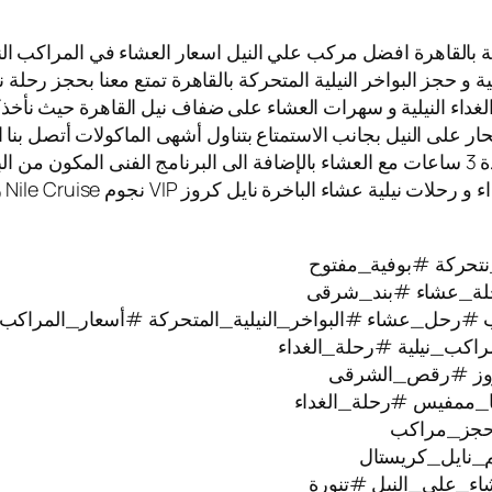
 بالقاهرة افضل مركب علي النيل اسعار العشاء في المراكب النيلي
ية و حجز البواخر النيلية المتحركة بالقاهرة تمتع معنا بحجز رحلة 
الغداء النيلية و سهرات العشاء على ضفاف نيل القاهرة حيث نأخذك
بحار على النيل بجانب الاستمتاع بتناول أشهى الماكولات أتصل بنا 
المراكب النيلية العائمة حيث الابحار على نيل القاهرة لمدة 3 ساعات مع العشاء بالإضافة الى ا
تتم
تحركة #بوفية_مفتوح
ة_عشاء #بند_شرقى
#رحل_عشاء #البواخر_النيلية_المتحركة #أسعار_المراكب_ا
راكب_نيلية #رحلة_الغداء
كروز #رقص_الشرقى
ا_ممفيس #رحلة_الغداء
#حجز_مراكب
_نايل_كريستال
ء_على_النيل #تنورة