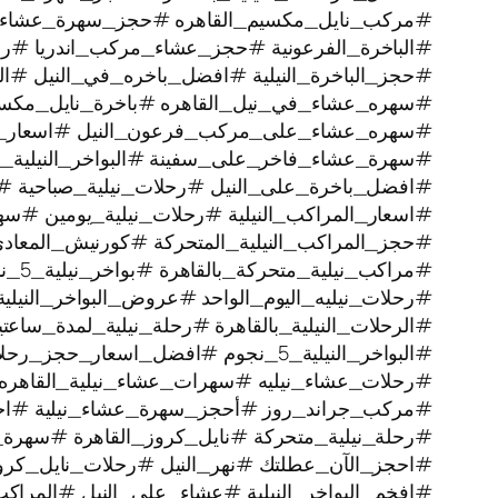
#مركب_نايل_مكسيم_القاهره #حجز_سهرة_عشاء
#الباخرة_الفرعونية #حجز_عشاء_مركب_اندريا #رحل
#حجز_الباخرة_النيلية #افضل_باخره_في_النيل #الرح
#سهره_عشاء_في_نيل_القاهره‏ #باخرة_نايل_مكس
#سهره_عشاء_على_مركب_فرعون_النيل #اسعار_بوا
#سهرة_عشاء_فاخر_على_سفينة #البواخر_النيلية_ا
#افضل_باخرة_على_النيل #رحلات_نيلية_صباحية #
#اسعار_المراكب_النيلية #رحلات_نيلية_يومين #سه
#حجز_المراكب_النيلية_المتحركة #كورنيش_المعاد
#مراكب_نيلية_متحركة_بالقاهرة #بواخر_نيلية_5_نجوم #رحلة_نيلية
#رحلات_نيليه_اليوم_الواحد #عروض_البواخر_النيل
#الرحلات_النيلية_بالقاهرة #رحلة_نيلية_لمدة_سا
#البواخر_النيلية_5_نجوم #افضل_اسعار_حجز_رحلات_نيليه #رحلة_نيلية
#رحلات_عشاء_نيليه #سهرات_عشاء_نيلية_القاهره 
#مركب_جراند_روز #أحجز_سهرة_عشاء_نيلية #اجمل_
#رحلة_نيلية_متحركة ‫#نايل_كروز_القاهرة #سهرة_نيلية_ممتعة
#احجز_الآن_عطلتك #نهر_النيل #رحلات_نايل_كر
#افخم_البواخر_النيلية #عشاء_على_النيل #المراكب_