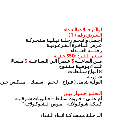
اولآ: رحــلات الـغـداء
الـعـرض رقم ( 1 )
أجـمـل وافـخـم رحـلـة نـيـلـيـة مـتـحـركـة
عـرض الـبـاخـرة الـفـرعـونـيـة
رحلــــه الغــــداء
سـعـر الـفـرد :350 جـنـيـة
مــن الساعـــه
3
عـصراً الـي الـسـاعـــه
5
مـسـاءً
غـــداء بـوفـيـة مـفـتـوح
8 انـواع سـلـطـات
شـوربـة
البوفية شامل ( فـراخ – لـحـم – سـمـك – مـيـكـس جـري
الـحـلـو اخـتـيـار بـيـن :
أم عـلـي – فـروت سـلـط – حـلـويـات شـرقـيـة
كـيـكـة شـوكـولاتـة – مـوس الـشـوكـولاتـة”
الـرحـلـة مـتـحـركـة اثــناء الـغـداء