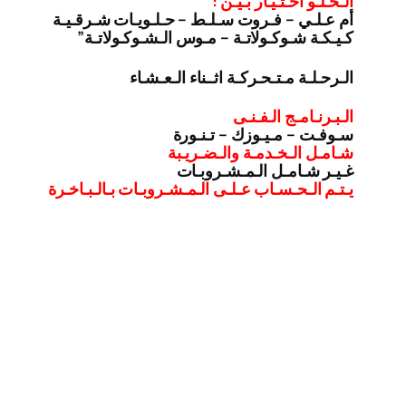
الـحـلـو اخـتـيـار بـيـن :
أم عـلـي – فـروت سـلـط – حـلـويـات شـرقـيـة
كـيـكـة شـوكـولاتـة – مـوس الـشـوكـولاتـة”
الـرحـلـة مـتـحـركـة اثــناء الـعـشـاء
الـبـرنـامـج الـفـنـى
سـوفـت – مـيـوزك – تـنـورة
شـامـل الـخـدمـة والـضـريـبة
غـيـر شـامـل الـمـشـروبـات
يـتـم الـحـسـاب عـلـى الـمـشـروبـات بـالـبـاخـرة