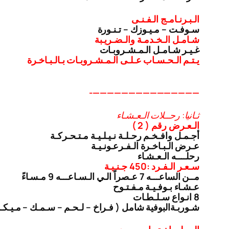
الـبـرنـامـج الـفـنـى
سـوفـت – مـيـوزك – تـنـورة
شـامـل الـخـدمـة والـضـريـبة
غـيـر شـامـل الـمـشـروبـات
يـتـم الـحـسـاب عـلـى الـمـشـروبـات بـالـبـاخـرة
———————————————-
ثـانيا: رحــلات الـعـشـاء
الـعـرض رقم ( 2 )
أجـمـل وافـخـم رحـلـة نـيـلـيـة مـتـحـركـة
عـرض الـبـاخـرة الـفـرعـونـيـة
رحلــــه الـعـشـاء
سـعـر الـفـرد :450 جـنـيـة
مــن الساعـــه 7 عـصراً الـي الـسـاعـــه 9 مـسـاءً
عـشـاء بـوفـيـة مـفـتـوح
8 انـواع سـلـطـات
شـوربـة
البوفية شامل ( فـراخ – لـحـم – سـمـك – مـيـك