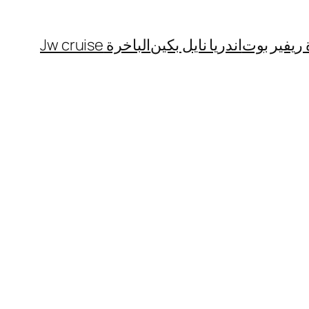
 ريفير بوت
اندريا نايل بكين
الباخرة Jw cruise