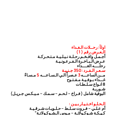
اولآ: رحــلات الـغـداء
الـعـرض رقم ( 1 )
أجـمـل وافـخـم رحـلـة نـيـلـيـة مـتـحـركـة
عـرض الـبـاخـرة الـفـرعـونـيـة
رحلــــه الغــــداء
سـعـر الـفـرد :350 جـنـيـة
مــن الساعـــه
3
عـصراً الـي الـسـاعـــه
5
مـسـاءً
غـــداء بـوفـيـة مـفـتـوح
8 انـواع سـلـطـات
شـوربـة
البوفية شامل ( فـراخ – لـحـم – سـمـك – مـيـكـس جـريـل)
الـحـلـو اخـتـيـار بـيـن :
أم عـلـي – فـروت سـلـط – حـلـويـات شـرقـيـة
كـيـكـة شـوكـولاتـة – مـوس الـشـوكـولاتـة”