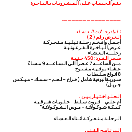
يـتـم الـحـسـاب عـلـى الـمـشـروبـات بـالـبـاخـرة
———————————————-
ثـانيا: رحــلات الـعـشـاء
الـعـرض رقم ( 2 )
أجـمـل وافـخـم رحـلـة نـيـلـيـة مـتـحـركـة
عـرض الـبـاخـرة الـفـرعـونـيـة
رحلــــه الـعـشـاء
سـعـر الـفـرد :450 جـنـيـة
مــن الساعـــه 7 عـصراً الـي الـسـاعـــه 9 مـسـاءً
عـشـاء بـوفـيـة مـفـتـوح
8 انـواع سـلـطـات
شـوربـة
البوفية شامل ( فـراخ – لـحـم – سـمـك – مـيـكـس
جـريـل)
الـحـلـو اخـتـيـار بـيـن :
أم عـلـي – فـروت سـلـط – حـلـويـات شـرقـيـة
كـيـكـة شـوكـولاتـة – مـوس الـشـوكـولاتـة”
الـرحـلـة مـتـحـركـة اثــناء الـعـشـاء
الـبـرنـامـج الـفـنـى