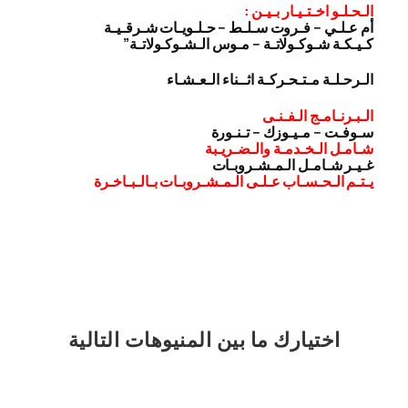
الـحـلـو اخـتـيـار بـيـن :
أم عـلـي – فـروت سـلـط – حـلـويـات شـرقـيـة
كـيـكـة شـوكـولاتـة – مـوس الـشـوكـولاتـة”
الـرحـلـة مـتـحـركـة اثــناء الـعـشـاء
الـبـرنـامـج الـفـنـى
سـوفـت – مـيـوزك – تـنـورة
شـامـل الـخـدمـة والـضـريـبة
غـيـر شـامـل الـمـشـروبـات
يـتـم الـحـسـاب عـلـى الـمـشـروبـات بـالـبـاخـرة
اختيارك
ما بين المنيوهات التالية