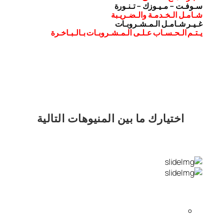
سـوفـت – مـيـوزك – تـنـورة
شـامـل الـخـدمـة والـضـريـبة
غـيـر شـامـل الـمـشـروبـات
يـتـم الـحـسـاب عـلـى الـمـشـروبـات بـالـبـاخـرة
اختيارك
ما بين المنيوهات التالية