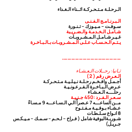
الـرحـلـة مـتـحـركـة اثــناء الـغـداء
الـبـرنـامـج الـفـنـى
سـوفـت – مـيـوزك – تـنـورة
شـامـل الـخـدمـة والـضـريـبة
غـيـر شـامـل الـمـشـروبـات
يـتـم الـحـسـاب عـلـى الـمـشـروبـات بـالـبـاخـرة
———————————————-
ثـانيا: رحــلات الـعـشـاء
الـعـرض رقم ( 2 )
أجـمـل وافـخـم رحـلـة نـيـلـيـة مـتـحـركـة
عـرض الـبـاخـرة الـفـرعـونـيـة
رحلــــه الـعـشـاء
سـعـر الـفـرد :450 جـنـيـة
مــن الساعـــه 7 عـصراً الـي الـسـاعـــه 9 مـسـاءً
عـشـاء بـوفـيـة مـفـتـوح
8 انـواع سـلـطـات
شـوربـة
البوفية شامل ( فـراخ – لـحـم – سـمـك – مـيـكـس
جـريـل)