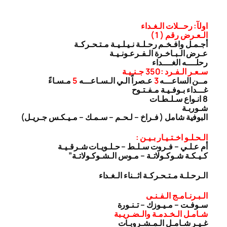
اولآ: رحــلات الـغـداء
الـعـرض رقم ( 1 )
أجـمـل وافـخـم رحـلـة نـيـلـيـة مـتـحـركـة
عـرض الـبـاخـرة الـفـرعـونـيـة
رحلــــه الغــــداء
سـعـر الـفـرد :350 جـنـيـة
مــن الساعـــه
3
عـصراً الـي الـسـاعـــه
5
مـسـاءً
غـــداء بـوفـيـة مـفـتـوح
8 انـواع سـلـطـات
شـوربـة
البوفية شامل ( فـراخ – لـحـم – سـمـك – مـيـكـس جـريـل)
الـحـلـو اخـتـيـار بـيـن :
أم عـلـي – فـروت سـلـط – حـلـويـات شـرقـيـة
كـيـكـة شـوكـولاتـة – مـوس الـشـوكـولاتـة”
الـرحـلـة مـتـحـركـة اثــناء الـغـداء
الـبـرنـامـج الـفـنـى
سـوفـت – مـيـوزك – تـنـورة
شـامـل الـخـدمـة والـضـريـبة
غـيـر شـامـل الـمـشـروبـات