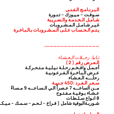
الـبـرنـامـج الـفـنـى
سـوفـت – مـيـوزك – تـنـورة
شـامـل الـخـدمـة والـضـريـبة
غـيـر شـامـل الـمـشـروبـات
يـتـم الـحـسـاب عـلـى الـمـشـروبـات بـالـبـاخـرة
———————————————-
ثـانيا: رحــلات الـعـشـاء
الـعـرض رقم ( 2 )
أجـمـل وافـخـم رحـلـة نـيـلـيـة مـتـحـركـة
عـرض الـبـاخـرة الـفـرعـونـيـة
رحلــــه الـعـشـاء
سـعـر الـفـرد :450 جـنـيـة
مــن الساعـــه 7 عـصراً الـي الـسـاعـــه 9 مـسـاءً
عـشـاء بـوفـيـة مـفـتـوح
8 انـواع سـلـطـات
شـوربـة
البوفية شامل ( فـراخ – لـحـم – سـمـك – مـيـك