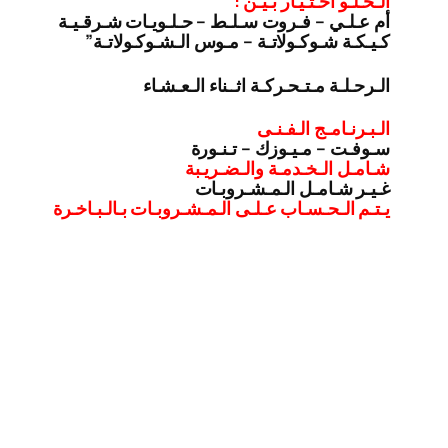
الـحـلـو اخـتـيـار بـيـن :
أم عـلـي – فـروت سـلـط – حـلـويـات شـرقـيـة
كـيـكـة شـوكـولاتـة – مـوس الـشـوكـولاتـة”
الـرحـلـة مـتـحـركـة اثــناء الـعـشـاء
الـبـرنـامـج الـفـنـى
سـوفـت – مـيـوزك – تـنـورة
شـامـل الـخـدمـة والـضـريـبة
غـيـر شـامـل الـمـشـروبـات
يـتـم الـحـسـاب عـلـى الـمـشـروبـات بـالـبـاخـرة