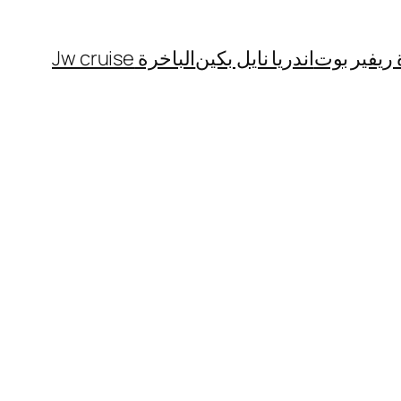
 ريفير بوت
اندريا نايل بكين
الباخرة Jw cruise