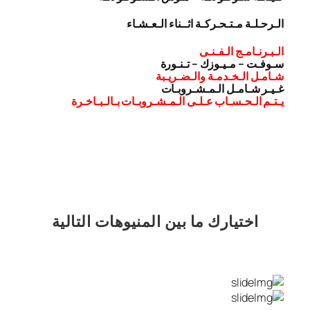
الـرحـلـة مـتـحـركـة اثــناء الـعـشـاء
الـبـرنـامـج الـفـنـى
سـوفـت – مـيـوزك – تـنـورة
شـامـل الـخـدمـة والـضـريـبة
غـيـر شـامـل الـمـشـروبـات
يـتـم الـحـسـاب عـلـى الـمـشـروبـات بـالـبـاخـرة
اختيارك
ما بين المنيوهات التالية