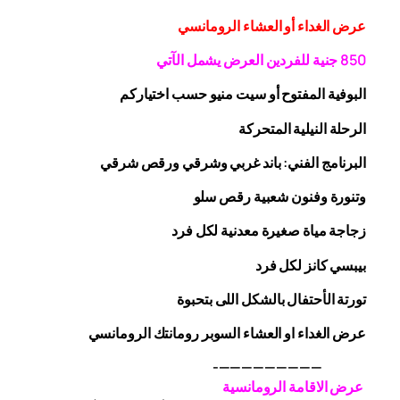
عرض الغداء أو العشاء الرومانسي
0 جنية
5
8
للفردين
العرض يشمل الآتي
البوفية
المفتوح
أو سيت منيو حسب اختياركم
الرحلة
النيلية المتحركة
البرنامج الفني: باند غربي وشرقي
ورقص
شرقي
وتنورة وفنون شعبية
رقص
سلو
زجاجة
مياة صغيرة معدنية لكل فرد
بيبسي كانز لكل فرد
تورتة الأحتفال بالشكل اللى بتحبوة
عرض الغداء او العشاء السوبر رومانتك الرومانسي
—————————-
عرض الاقامة الرومانسية