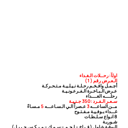
اولآ: رحــلات الـغـداء
الـعـرض رقم ( 1 )
أجـمـل وافـخـم رحـلـة نـيـلـيـة مـتـحـركـة
عـرض الـبـاخـرة الـفـرعـونـيـة
رحلــــه الغــــداء
سـعـر الـفـرد :350 جـنـيـة
مــن الساعـــه
3
عـصراً الـي الـسـاعـــه
5
مـسـاءً
غـــداء بـوفـيـة مـفـتـوح
8 انـواع سـلـطـات
شـوربـة
البوفية شامل ( فـراخ – لـحـم – سـمـك – مـيـكـس جـريـل)