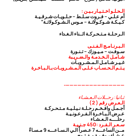
الـحـلـو اخـتـيـار بـيـن :
أم عـلـي – فـروت سـلـط – حـلـويـات شـرقـيـة
كـيـكـة شـوكـولاتـة – مـوس الـشـوكـولاتـة”
الـرحـلـة مـتـحـركـة اثــناء الـغـداء
الـبـرنـامـج الـفـنـى
سـوفـت – مـيـوزك – تـنـورة
شـامـل الـخـدمـة والـضـريـبة
غـيـر شـامـل الـمـشـروبـات
يـتـم الـحـسـاب عـلـى الـمـشـروبـات بـالـبـاخـرة
———————————————-
ثـانيا: رحــلات الـعـشـاء
الـعـرض رقم ( 2 )
أجـمـل وافـخـم رحـلـة نـيـلـيـة مـتـحـركـة
عـرض الـبـاخـرة الـفـرعـونـيـة
رحلــــه الـعـشـاء
سـعـر الـفـرد :450 جـنـيـة
مــن الساعـــه 7 عـصراً الـي الـسـاعـــه 9 مـسـاءً
عـشـاء بـوفـيـة مـفـتـوح