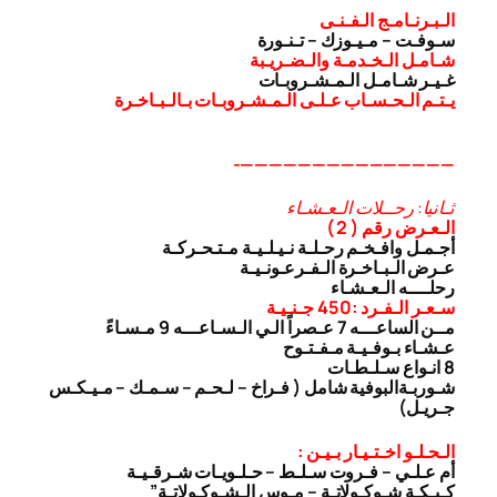
الـبـرنـامـج الـفـنـى
سـوفـت – مـيـوزك – تـنـورة
شـامـل الـخـدمـة والـضـريـبة
غـيـر شـامـل الـمـشـروبـات
يـتـم الـحـسـاب عـلـى الـمـشـروبـات بـالـبـاخـرة
———————————————-
ثـانيا: رحــلات الـعـشـاء
الـعـرض رقم ( 2 )
أجـمـل وافـخـم رحـلـة نـيـلـيـة مـتـحـركـة
عـرض الـبـاخـرة الـفـرعـونـيـة
رحلــــه الـعـشـاء
سـعـر الـفـرد :450 جـنـيـة
مــن الساعـــه 7 عـصراً الـي الـسـاعـــه 9 مـسـاءً
عـشـاء بـوفـيـة مـفـتـوح
8 انـواع سـلـطـات
شـوربـة
البوفية شامل ( فـراخ – لـحـم – سـمـك – مـيـكـس
جـريـل)
الـحـلـو اخـتـيـار بـيـن :
أم عـلـي – فـروت سـلـط – حـلـويـات شـرقـيـة
كـيـكـة شـوكـولاتـة – مـوس الـشـوكـولاتـة”