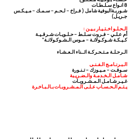
8 انـواع سـلـطـات
شـوربـة
البوفية شامل ( فـراخ – لـحـم – سـمـك – مـيـكـس
جـريـل)
الـحـلـو اخـتـيـار بـيـن :
أم عـلـي – فـروت سـلـط – حـلـويـات شـرقـيـة
كـيـكـة شـوكـولاتـة – مـوس الـشـوكـولاتـة”
الـرحـلـة مـتـحـركـة اثــناء الـعـشـاء
الـبـرنـامـج الـفـنـى
سـوفـت – مـيـوزك – تـنـورة
شـامـل الـخـدمـة والـضـريـبة
غـيـر شـامـل الـمـشـروبـات
يـتـم الـحـسـاب عـلـى الـمـشـروبـات بـالـبـاخـرة