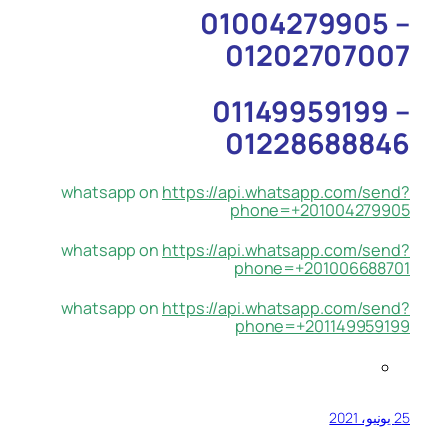
01004279905 –
01202707007
01149959199 –
01228688846
whatsapp on
https://api.whatsapp.com/send?
phone=+201004279905
whatsapp on
https://api.whatsapp.com/send?
phone=+201006688701
whatsapp on
https://api.whatsapp.com/send?
phone=+201149959199
25 يونيو، 2021