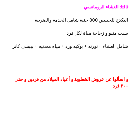
ثالثا: العشاء الرومانسي
البكدج للحبيبين 800 جنية شامل الخدمة والضريبة
سيت منيو و زجاجة مياة لكل فرد
شامل العشاء⁦⁩ + تورته + بوكيه ورد + مياه معدنيه + بيبسي كانز
و اسألوا عن عروض الخطوبة و أعياد الميلاد من فردين و حتى 
٢٠٠ فرد