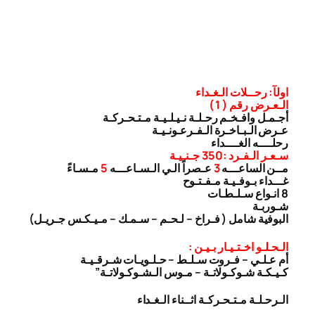
اولآ: رحــلات الـغـداء
الـعـرض رقم ( 1 )
أجـمـل وافـخـم رحـلـة نـيـلـيـة مـتـحـركـة
عـرض الـبـاخـرة الـفـرعـونـيـة
رحلــــه الغــــداء
سـعـر الـفـرد :350 جـنـيـة
مــن الساعـــه
3
عـصراً الـي الـسـاعـــه
5
مـسـاءً
غـــداء بـوفـيـة مـفـتـوح
8 انـواع سـلـطـات
شـوربـة
البوفية شامل ( فـراخ – لـحـم – سـمـك – مـيـكـس جـريـل)
الـحـلـو اخـتـيـار بـيـن :
أم عـلـي – فـروت سـلـط – حـلـويـات شـرقـيـة
كـيـكـة شـوكـولاتـة – مـوس الـشـوكـولاتـة”
الـرحـلـة مـتـحـركـة اثــناء الـغـداء