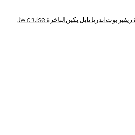
 ريفير بوت
اندريا نايل بكين
الباخرة Jw cruise