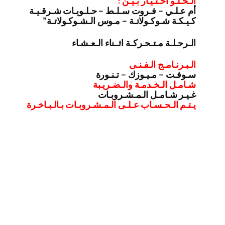
الـحـلـو اخـتـيـار بـيـن :
أم عـلـي – فـروت سـلـط – حـلـويـات شـرقـيـة
كـيـكـة شـوكـولاتـة – مـوس الـشـوكـولاتـة”
الـرحـلـة مـتـحـركـة اثــناء الـعـشـاء
الـبـرنـامـج الـفـنـى
سـوفـت – مـيـوزك – تـنـورة
شـامـل الـخـدمـة والـضـريـبة
غـيـر شـامـل الـمـشـروبـات
يـتـم الـحـسـاب عـلـى الـمـشـروبـات بـالـبـاخـرة