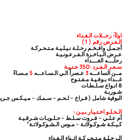
اولآ: رحــلات الـغـداء
الـعـرض رقم ( 1 )
أجـمـل وافـخـم رحـلـة نـيـلـيـة مـتـحـركـة
عـرض الـبـاخـرة الـفـرعـونـيـة
رحلــــه الغــــداء
سـعـر الـفـرد :350 جـنـيـة
مــن الساعـــه
3
عـصراً الـي الـسـاعـــه
5
مـسـاءً
غـــداء بـوفـيـة مـفـتـوح
8 انـواع سـلـطـات
شـوربـة
البوفية شامل ( فـراخ – لـحـم – سـمـك – مـيـكـس جـري
الـحـلـو اخـتـيـار بـيـن :
أم عـلـي – فـروت سـلـط – حـلـويـات شـرقـيـة
كـيـكـة شـوكـولاتـة – مـوس الـشـوكـولاتـة”
الـرحـلـة مـتـحـركـة اثــناء الـغـداء