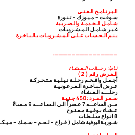
الـبـرنـامـج الـفـنـى
سـوفـت – مـيـوزك – تـنـورة
شـامـل الـخـدمـة والـضـريـبة
غـيـر شـامـل الـمـشـروبـات
يـتـم الـحـسـاب عـلـى الـمـشـروبـات بـالـبـاخـرة
———————————————-
ثـانيا: رحــلات الـعـشـاء
الـعـرض رقم ( 2 )
أجـمـل وافـخـم رحـلـة نـيـلـيـة مـتـحـركـة
عـرض الـبـاخـرة الـفـرعـونـيـة
رحلــــه الـعـشـاء
سـعـر الـفـرد :450 جـنـيـة
مــن الساعـــه 7 عـصراً الـي الـسـاعـــه 9 مـسـاءً
عـشـاء بـوفـيـة مـفـتـوح
8 انـواع سـلـطـات
شـوربـة
البوفية شامل ( فـراخ – لـحـم – سـمـك – مـيـك