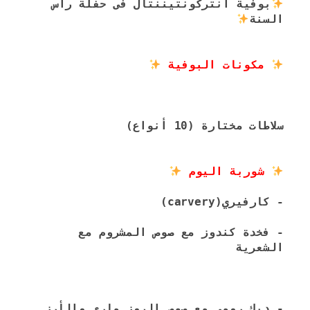
بوفية انتركونتيننتال فى حفلة رأس 
السنة
 مكونات البوفية 
سلاطات مختارة (10 أنواع)
 شوربة اليوم 
- كارفيري(carvery)
- فخدة كندوز مع صوص المشروم مع 
الشعرية
- ديك رومي مع صوص الروز ماري والأرز 