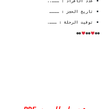
 عدد الأفراد : ………..
 تاريخ الحجز : …………
 توقيت الرحلة : ……….
●●
●●
●●