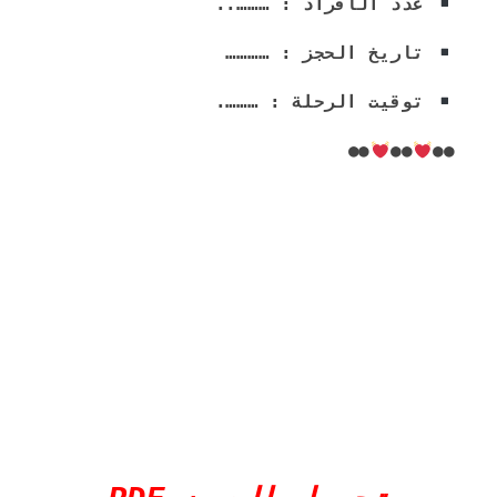
 عدد الأفراد : ………..
 تاريخ الحجز : …………
 توقيت الرحلة : ……….
●●
●●
●●