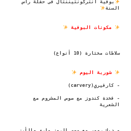
بوفية انتركونتيننتال فى حفلة رأس 
السنة
 مكونات البوفية 
سلاطات مختارة (10 أنواع)
 شوربة اليوم 
- كارفيري(carvery)
- فخدة كندوز مع صوص المشروم مع 
الشعرية
- ديك رومي مع صوص الروز ماري والأرز 